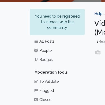
Help
You need to be registered
Vid
to interact with the
community.
(M
All Posts
1
Rep
People
Badges
Moderation tools
To Validate
Flagged
Closed