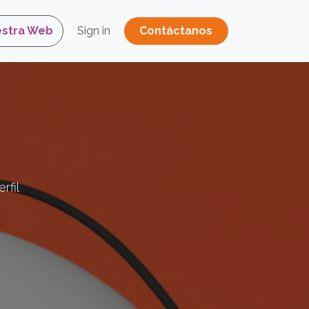
estra Web
Sign in
Contáctano​​​​s
rfil