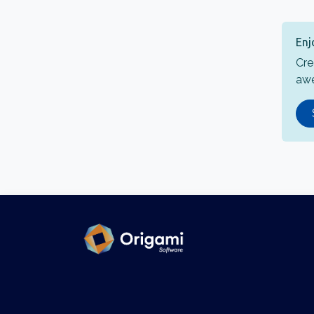
Enj
Cre
aw