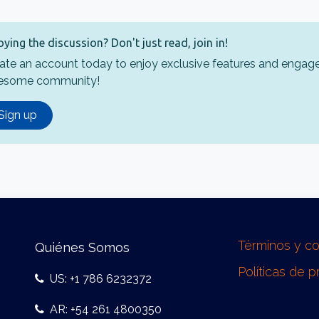
oying the discussion? Don't just read, join in!
ate an account today to enjoy exclusive features and engage
esome community!
Sign up
Términos y c
Quiénes Somos
Políticas de p
US: +1 786 6232372
AR: +54 261 4800350