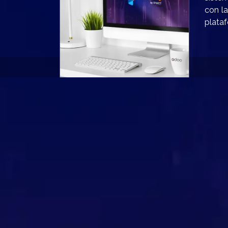
con l
plata