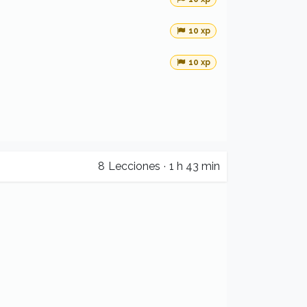
10 xp
10 xp
8
Lecciones
·
1 h 43 min