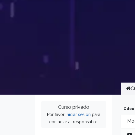
C
Curso privado
Odoo 
Por favor
iniciar sesión
para
Mod
contactar al responsable.