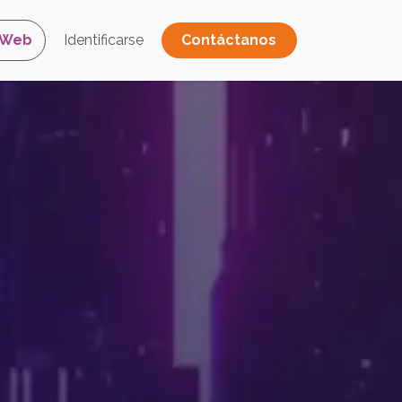
 Web
Identificarse
Contáctano​​​​s