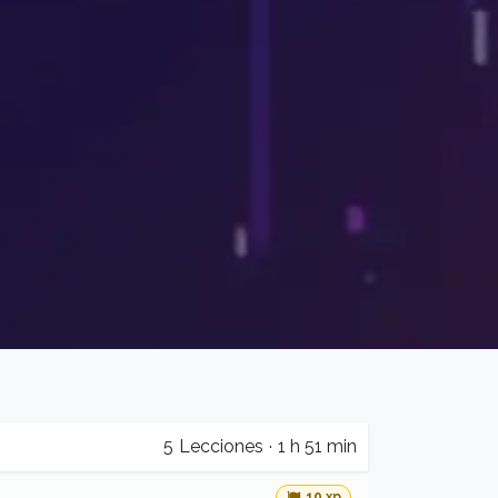
5
Lecciones
·
1 h 51 min
10 xp