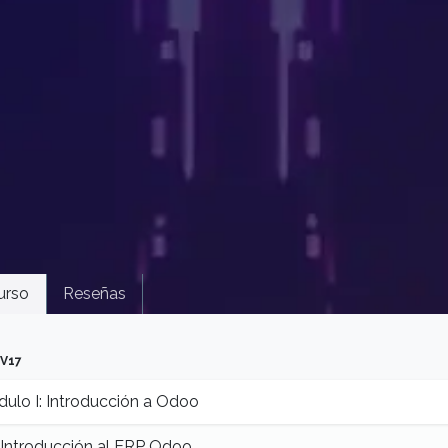
urso
Reseñas
V17
ulo I: Introducción a Odoo
Introducción al ERP Odoo