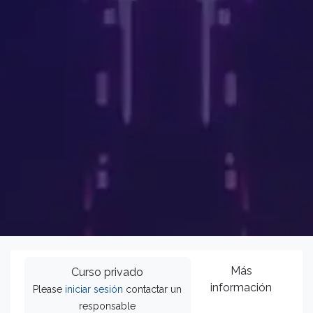
Más
Curso privado
información
Please
iniciar sesión
contactar un
responsable